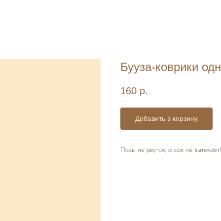
Бууза-коврики од
160
р.
Добавить в корзину
Позы не рвутся, а сок не вытекает!